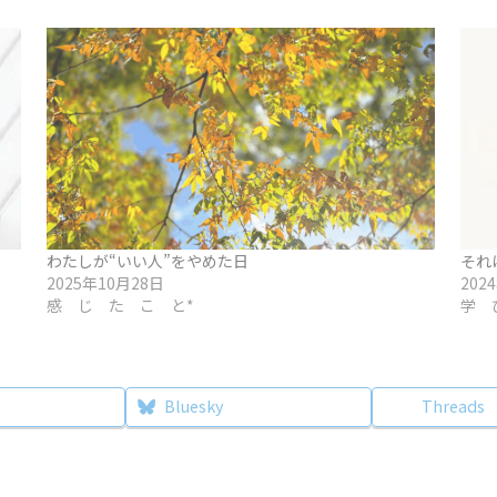
わたしが“いい人”をやめた日
それ
2025年10月28日
202
感 じ た こ と*
学 
Bluesky
Threads