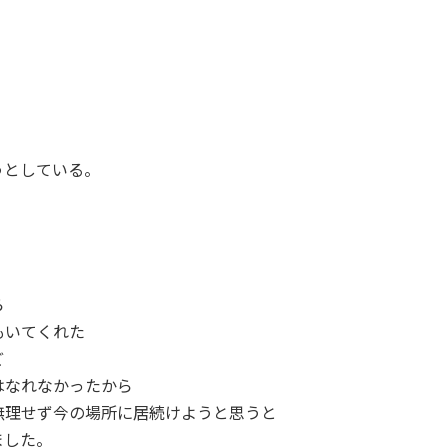
うとしている。
ら
もいてくれた
ど
はなれなかったから
無理せず今の場所に居続けようと思うと
ました。