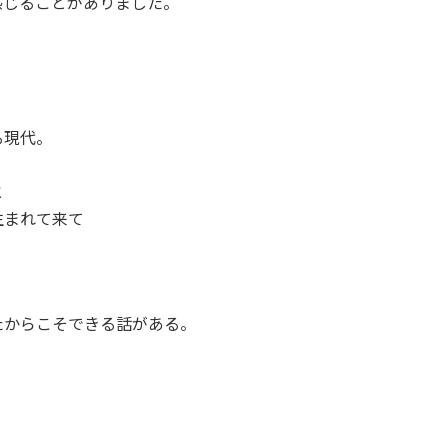
感じることがありました。
る現代。
と
生まれて来て
。
たからこそできる話がある。