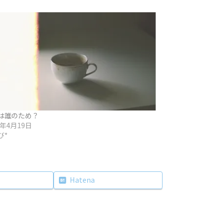
は誰のため？
4年4月19日
び*
Hatena