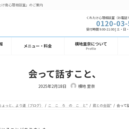
たけ南心理相談室」のご案内
くれたけ心理相談室（お電話
0120-03-
受付時間 9:00-21:00 [ 土・
報
横地里奈について
メニュー・料金
Profile
会って話すこと、
最
2025年2月18日
横地 里奈
終
更
新
日
時
ちょっと、より道（ブログ）
こ こ ろ の こ と*
君との会話*
会って
: