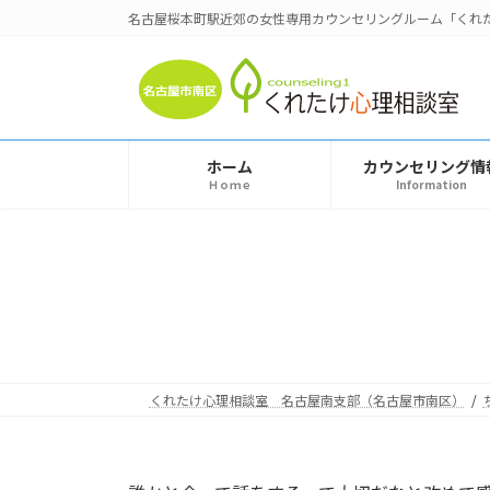
コ
ナ
名古屋桜本町駅近郊の女性専用カウンセリングルーム「くれ
ン
ビ
テ
ゲ
ン
ー
ツ
シ
へ
ョ
ホーム
カウンセリング情
ス
ン
Ｈｏｍｅ
Information
キ
に
ッ
移
プ
動
くれたけ心理相談室 名古屋南支部（名古屋市南区）