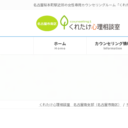
コ
ナ
名古屋桜本町駅近郊の女性専用カウンセリングルーム「くれ
ン
ビ
テ
ゲ
ン
ー
ツ
シ
へ
ョ
ホーム
カウンセリング情
ス
ン
Ｈｏｍｅ
Information
キ
に
ッ
移
プ
動
くれたけ心理相談室 名古屋南支部（名古屋市南区）