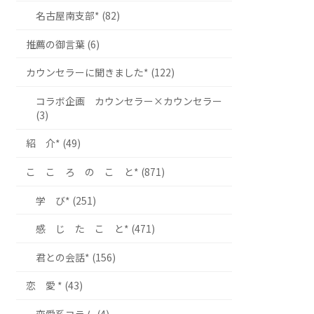
名古屋南支部* (82)
推薦の御言葉 (6)
カウンセラーに聞きました* (122)
コラボ企画 カウンセラー×カウンセラー
(3)
紹 介* (49)
こ こ ろ の こ と* (871)
学 び* (251)
感 じ た こ と* (471)
君との会話* (156)
恋 愛 * (43)
恋愛系コラム (4)