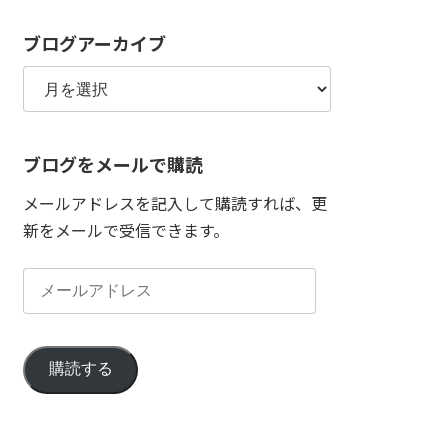
ブログアーカイブ
ブ
ロ
グ
ア
ー
ブログをメールで購読
カ
メールアドレスを記入して購読すれば、更
イ
新をメールで受信できます。
ブ
メ
ー
ル
ア
購読する
ド
レ
ス