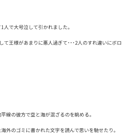
て1人で大号泣して引かれました。
して王様があまりに悪人過ぎて･･･2人のすれ違いにボロ
地平線の彼方で空と海が混ざるのを眺める。
た海外のゴミに書かれた文字を読んで思いを馳せたり。