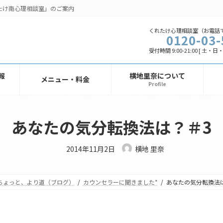
たけ南心理相談室」のご案内
くれたけ心理相談室（お電話
0120-03-
受付時間 9:00-21:00 [ 土・
報
横地里奈について
メニュー・料金
Profile
あなたの気分転換法は？＃3
最
2014年11月2日
横地 里奈
終
更
新
日
時
ちょっと、より道（ブログ）
カウンセラーに聞きました*
あなたの気分転換法
: