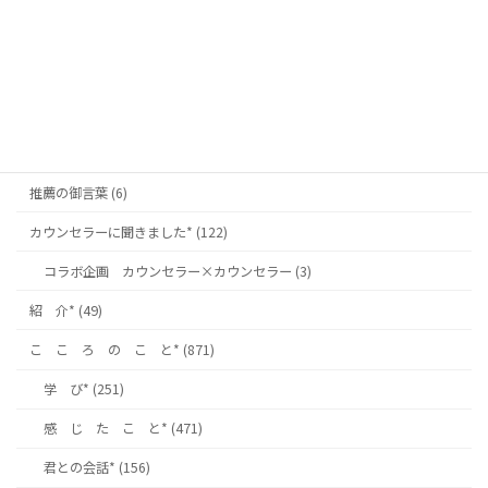
カテゴリー
お 知 ら せ* (128)
名古屋南支部* (82)
推薦の御言葉 (6)
カウンセラーに聞きました* (122)
コラボ企画 カウンセラー×カウンセラー (3)
紹 介* (49)
こ こ ろ の こ と* (871)
学 び* (251)
感 じ た こ と* (471)
君との会話* (156)