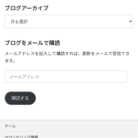
ブログアーカイブ
ブ
ロ
グ
ア
ー
ブログをメールで購読
カ
イ
メールアドレスを記入して購読すれば、更新をメールで受信でき
ブ
ます。
メ
ー
ル
ア
購読する
ド
レ
ス
ホーム
カウンセリング情報