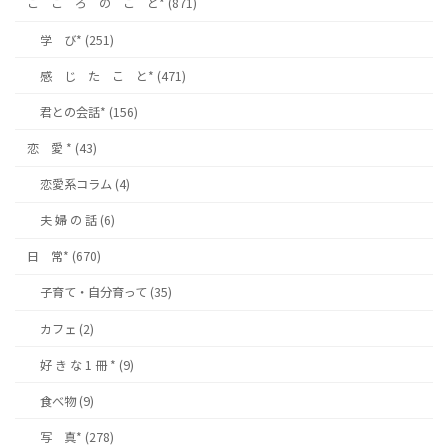
こ こ ろ の こ と* (871)
学 び* (251)
感 じ た こ と* (471)
君との会話* (156)
恋 愛 * (43)
恋愛系コラム (4)
夫 婦 の 話 (6)
日 常* (670)
子育て・自分育って (35)
カフェ (2)
好 き な 1 冊 * (9)
食べ物 (9)
写 真* (278)