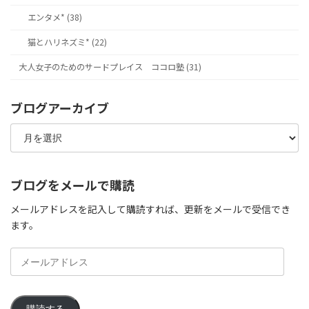
エンタメ* (38)
猫とハリネズミ* (22)
大人女子のためのサードプレイス ココロ塾 (31)
ブログアーカイブ
ブ
ロ
グ
ア
ー
ブログをメールで購読
カ
イ
メールアドレスを記入して購読すれば、更新をメールで受信でき
ブ
ます。
メ
ー
ル
ア