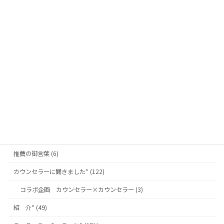
2026.1.21 辛活日記 藤一番
2026年1月21日
カテゴリー
お 知 ら せ* (128)
名古屋南支部* (82)
推薦の御言葉 (6)
カウンセラーに聞きました* (122)
コラボ企画 カウンセラー×カウンセラー (3)
紹 介* (49)