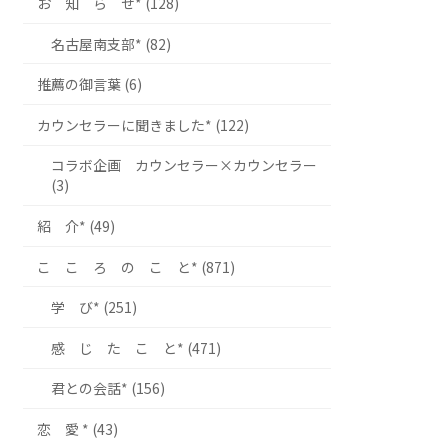
お 知 ら せ* (128)
名古屋南支部* (82)
推薦の御言葉 (6)
カウンセラーに聞きました* (122)
コラボ企画 カウンセラー×カウンセラー
(3)
紹 介* (49)
こ こ ろ の こ と* (871)
学 び* (251)
感 じ た こ と* (471)
君との会話* (156)
恋 愛 * (43)