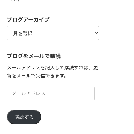
ブログアーカイブ
ブ
ロ
グ
ア
ー
ブログをメールで購読
カ
メールアドレスを記入して購読すれば、更
イ
新をメールで受信できます。
ブ
メ
ー
ル
ア
購読する
ド
レ