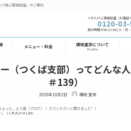
たけ南心理相談室」のご案内
くれたけ心理相談室（お電話
0120-03-
受付時間 9:00-21:00 [ 土・
報
横地里奈について
メニュー・料金
Profile
ラー（つくば支部）ってどんな人
＃139）
最
2020年10月2日
横地 里奈
終
更
新
ちょっと、より道（ブログ）
カウンセラーに聞きました*
日
時
」（くれたけ＃139）
: