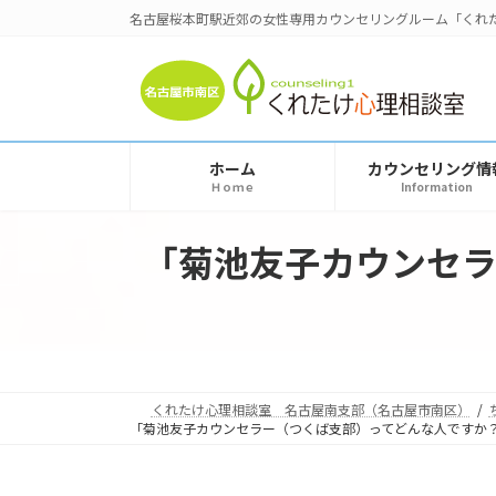
コ
ナ
名古屋桜本町駅近郊の女性専用カウンセリングルーム「くれ
ン
ビ
テ
ゲ
ン
ー
ツ
シ
へ
ョ
ホーム
カウンセリング情
ス
ン
Ｈｏｍｅ
Information
キ
に
ッ
移
「菊池友子カウンセ
プ
動
くれたけ心理相談室 名古屋南支部（名古屋市南区）
「菊池友子カウンセラー（つくば支部）ってどんな人ですか？