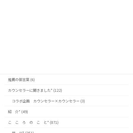
2026.1.21 辛活日記 藤一番
2026年1月21日
カテゴリー
お 知 ら せ* (128)
名古屋南支部* (82)
推薦の御言葉 (6)
カウンセラーに聞きました* (122)
コラボ企画 カウンセラー×カウンセラー (3)
紹 介* (49)
こ こ ろ の こ と* (871)