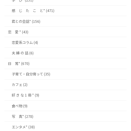
学 び* (251)
感 じ た こ と* (471)
君との会話* (156)
恋 愛 * (43)
恋愛系コラム (4)
夫 婦 の 話 (6)
日 常* (670)
子育て・自分育って (35)
カフェ (2)
好 き な 1 冊 * (9)
食べ物 (9)
写 真* (278)
エンタメ* (38)