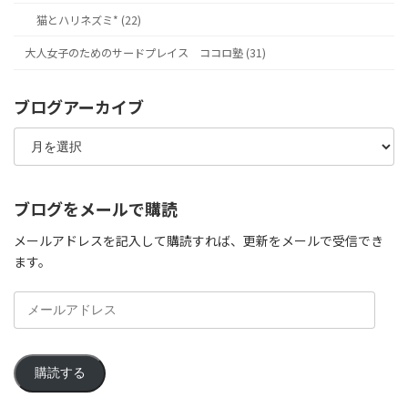
猫とハリネズミ* (22)
大人女子のためのサードプレイス ココロ塾 (31)
ブログアーカイブ
ブ
ロ
グ
ア
ー
ブログをメールで購読
カ
イ
メールアドレスを記入して購読すれば、更新をメールで受信でき
ブ
ます。
メ
ー
ル
ア
購読する
ド
レ